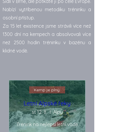
Sídlí v Brně, ale potkáte ji po celé Evropě.
Nabízí vytříbenou metodiku tréninku a
osobní přístup.
Za 15 let existence jsme strávili více než
1300 dní na kempech a absolvovali více
než 2500 hodin tréninku v bazénu a
klidné vodě.
Kemp je plný.
Letní Alpské řeky
st 12. 8.
Alpy
Trénink na nejlepší letní vodě