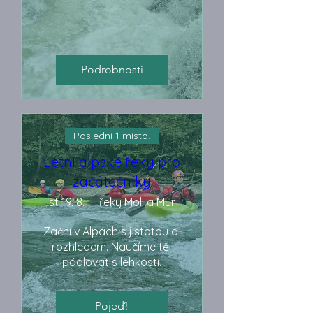
Podrobnosti
Poslední 1 místo.
Letní alpské řeky pro
začátečníky
st 19. 8.
řeky Möll a Mur
Začni v Alpách s jistotou a 
rozhledem. Naučíme tě 
pádlovat s lehkostí.
Pojeď!