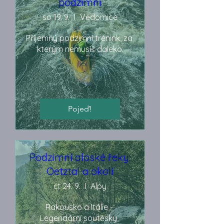
podzimní
so 19. 9.
Vědomice
Příjemný podzimní trénink, za 
kterým nemusíš daleko.
Pojeď!
Podzimní alpské řeky:
Oetztal a okolí
čt 24. 9.
Alpy
Rakousko a Itálie - 
Legendární soutěsky, 