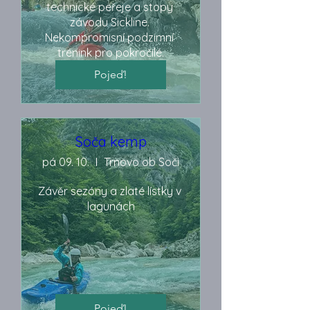
technické peřeje a stopy 
závodu Sickline. 
Nekompromisní podzimní 
trénink pro pokročilé.
Pojeď!
Soča kemp
pá 09. 10.
Trnovo ob Soči
Závěr sezóny a zlaté lístky v 
lagunách
Pojeď!