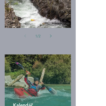
První!
1
/
2
Kalendář