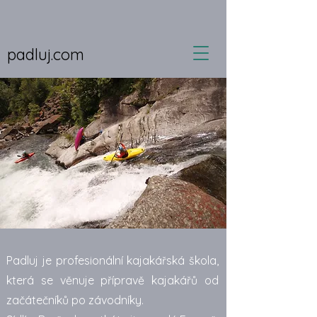
padluj.com
Padluj je profesionální kajakářská škola,
která se věnuje přípravě kajakářů od
začátečníků po závodníky.