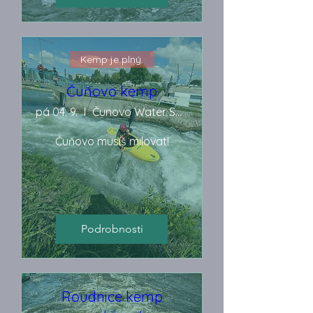
Kemp je plný.
Čuňovo kemp
pá 04. 9.
Čunovo Water Sports Centre
Čuňovo musíš milovat!
Podrobnosti
Roudnice kemp