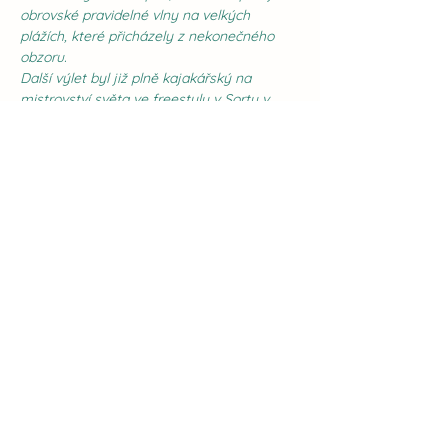
obrovské pravidelné vlny na velkých 
plážích, které přicházely z nekonečného 
obzoru.
Další výlet byl již plně kajakářský na 
mistrovství světa ve freestylu v Sortu v 
roce 2001. Byl jsem lapen v ráji velkých vln, 
teplé vody, opuštěných řek a neskutečné 
pohody. Dodnes se divím, kolik se toho 
dalo sjet na malých rodeovkách s helmou, 
která chránila sotva proti slunci.
 Mañana: Čas tu plyne 
pomaleji
Více...
Sdílet událost