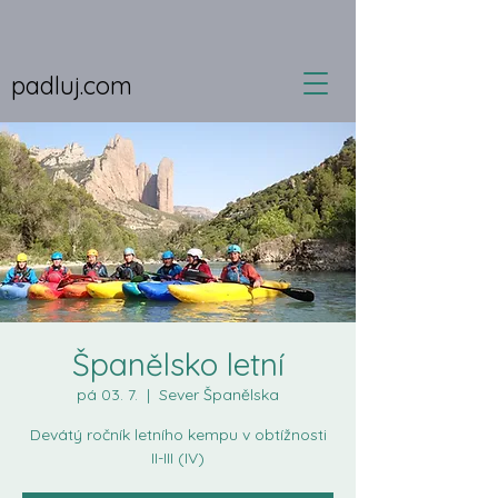
padluj.com
Španělsko letní
pá 03. 7.
  |  
Sever Španělska
Devátý ročník letního kempu v obtížnosti
II-III (IV)