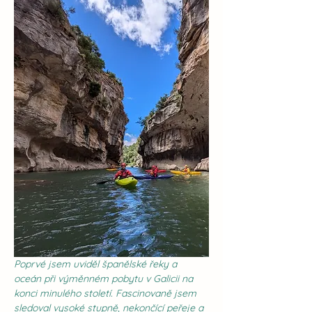
Poprvé jsem uviděl španělské řeky a 
oceán při výměnném pobytu v Galicii na 
konci minulého století. Fascinovaně jsem 
sledoval vysoké stupně, nekončící peřeje a 